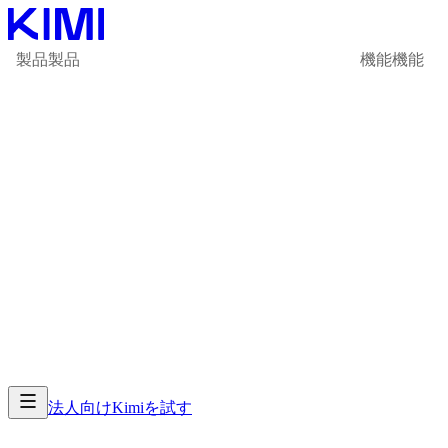
製品
製品
機能
機能
法人向け
Kimiを試す