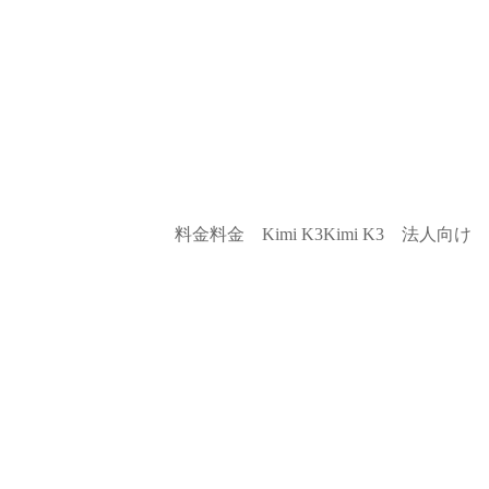
料金
料金
Kimi K3
Kimi K3
法人向け