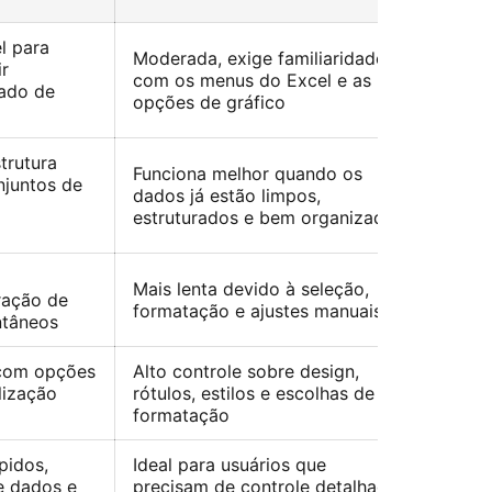
l para
Moderada, exige familiaridade
ir
com os menus do Excel e as
ado de
opções de gráfico
strutura
Funciona melhor quando os
juntos de
dados já estão limpos,
estruturados e bem organizados
Mais lenta devido à seleção,
ração de
formatação e ajustes manuais
ntâneos
 com opções
Alto controle sobre design,
lização
rótulos, estilos e escolhas de
formatação
ápidos,
Ideal para usuários que
e dados e
precisam de controle detalhado