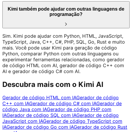
Kimi também pode ajudar com outras linguagens de
programação?
Sim. Kimi pode ajudar com Python, HTML, JavaScript,
TypeScript, Java, C++, C#, PHP, SQL, Go, Rust e muito
mais. Você pode usar Kimi para geração de código
Python, comparar Python com outras linguagens ou
experimentar ferramentas relacionadas, como gerador
de código HTML com AI, gerador de código C++ com
AI e gerador de código C# com AI.
Descubra mais com o Kimi AI
Gerador de código HTML com IA
Gerador de código
C++ com IA
Gerador de código C# com IA
Gerador de
código Java com IA
Gerador de código PHP com
IA
Gerador de código SQL com IA
Gerador de código
JavaScript com IA
Gerador de código TypeScript com
IA
Gerador de código Go com IA
Gerador de código Rust