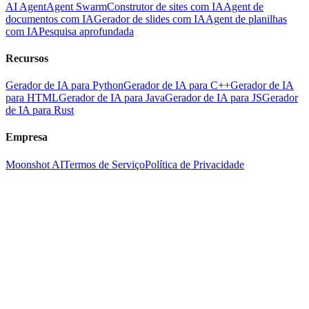
AI Agent
Agent Swarm
Construtor de sites com IA
Agent de
documentos com IA
Gerador de slides com IA
Agent de planilhas
com IA
Pesquisa aprofundada
Recursos
Gerador de IA para Python
Gerador de IA para C++
Gerador de IA
para HTML
Gerador de IA para Java
Gerador de IA para JS
Gerador
de IA para Rust
Empresa
Moonshot AI
Termos de Serviço
Política de Privacidade