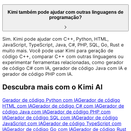
Kimi também pode ajudar com outras linguagens de
programação?
Sim. Kimi pode ajudar com C++, Python, HTML,
JavaScript, TypeScript, Java, C#, PHP, SQL, Go, Rust e
muito mais. Você pode usar Kimi para geração de
código C++, comparar C++ com outras linguagens ou
experimentar ferramentas relacionadas, como gerador
de código C# com IA, gerador de código Java com IA e
gerador de código PHP com IA.
Descubra mais com o Kimi AI
Gerador de código Python com IA
Gerador de código
HTML com IA
Gerador de código C# com IA
Gerador de
código Java com IA
Gerador de código PHP com
IA
Gerador de código SQL com IA
Gerador de código
JavaScript com IA
Gerador de código TypeScript com
IA
Gerador de código Go com IA
Gerador de código Rust