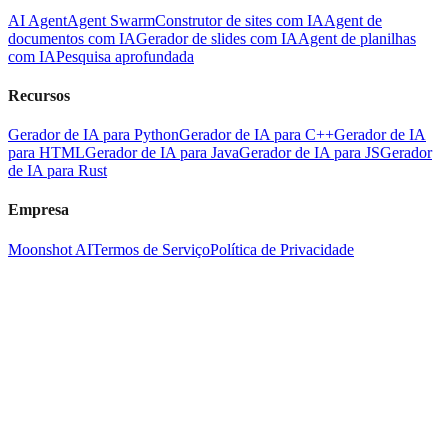
AI Agent
Agent Swarm
Construtor de sites com IA
Agent de
documentos com IA
Gerador de slides com IA
Agent de planilhas
com IA
Pesquisa aprofundada
Recursos
Gerador de IA para Python
Gerador de IA para C++
Gerador de IA
para HTML
Gerador de IA para Java
Gerador de IA para JS
Gerador
de IA para Rust
Empresa
Moonshot AI
Termos de Serviço
Política de Privacidade