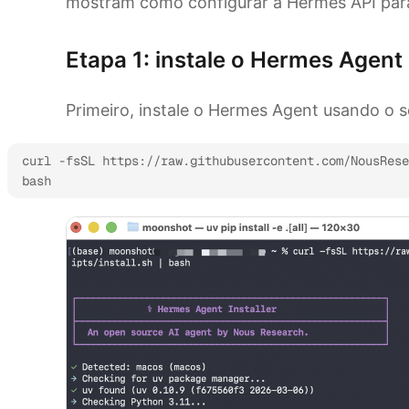
mostram como configurar a Hermes API par
Etapa 1: instale o Hermes Agent
Primeiro, instale o Hermes Agent usando o scr
curl -fsSL https://raw.githubusercontent.com/NousRese
bash