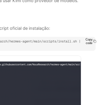
a usar Kimi como provedor de modelos.
ipt oficial de instalação:
Copy
arch/hermes-agent/main/scripts/install.sh | 
code