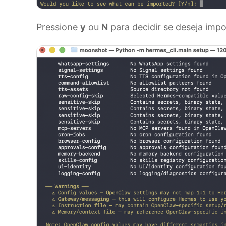
Pressione
y
ou
N
para decidir se deseja imp