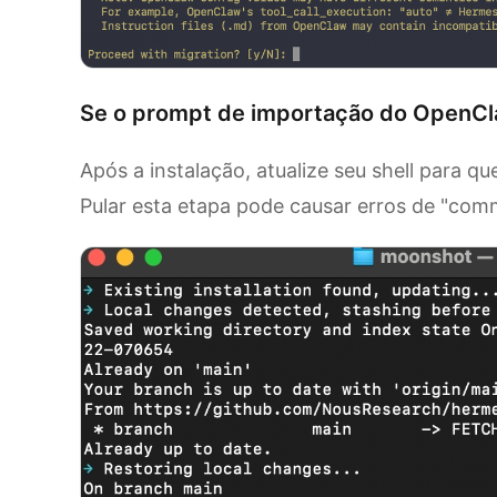
Se o prompt de importação do OpenCl
Após a instalação, atualize seu shell para 
Pular esta etapa pode causar erros de "co