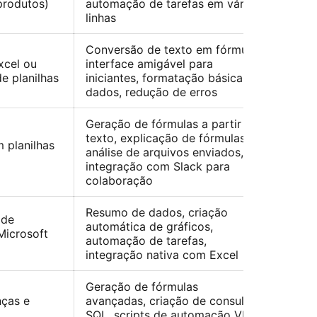
 produtos)
automação de tarefas em várias
linhas
Conversão de texto em fórmula,
xcel ou
interface amigável para
e planilhas
iniciantes, formatação básica de
dados, redução de erros
Geração de fórmulas a partir de
texto, explicação de fórmulas,
 planilhas
análise de arquivos enviados,
integração com Slack para
colaboração
Resumo de dados, criação
 de
automática de gráficos,
Microsoft
automação de tarefas,
integração nativa com Excel
Geração de fórmulas
nças e
avançadas, criação de consultas
SQL, scripts de automação VBA,