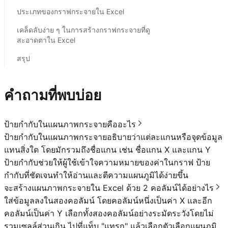
ประเภทของกราฟกระจายใน Excel
เคล็ดลับง่าย ๆ ในการสร้างกราฟกระจายที่ดู
สะอาดตาใน Excel
สรุป
คำถามที่พบบ่อย
ป้ายกำกับในแผนภาพกระจายคืออะไร
ป้ายกำกับในแผนภาพกระจายอธิบายว่าแต่ละแกนหรือจุดข้อมูล
แทนสิ่งใด โดยมักรวมถึงชื่อแกน เช่น ชื่อแกน X และแกน Y
ป้ายกำกับช่วยให้ผู้ใช้เข้าใจความหมายของค่าในกราฟ ป้าย
กำกับที่ชัดเจนทำให้อ่านและตีความแผนภูมิได้ง่ายขึ้น
จะสร้างแผนภาพกระจายใน Excel ด้วย 2 คอลัมน์ได้อย่างไร
ใส่ข้อมูลลงในสองคอลัมน์ โดยคอลัมน์หนึ่งเป็นค่า X และอีก
คอลัมน์เป็นค่า Y เลือกทั้งสองคอลัมน์อย่างระมัดระวังโดยไม่
รวมเซลล์ส่วนเกิน ไปที่แท็บ "แทรก" แล้วเลือกตัวเลือกแผนภูมิ