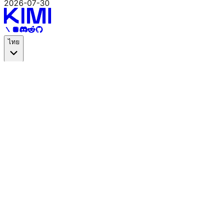
2026-07-30
ไทย
ผลิตภัณฑ์
Kimi
แพลตฟอร์มเปิด
Kimi Code
ราคา
ฟีเจอร์
AI Agent
Agent Swarm
เครื่องมือสร้างเว็บไซต์ด้วย AI
Agent
เอกสาร AI
ตัวสร้างสไลด์ AI
AI Sheets Agent
การวิจัยเชิงลึก
ความสามารถ
ตัวสร้างโค้ด Python AI
ตัวสร้างโค้ด C++ AI
ตัวสร้างโค้ด HTML
AI
ตัวสร้างโค้ด Java AI
ตัวสร้างโค้ด JS AI
ตัวสร้างโค้ด Rust AI