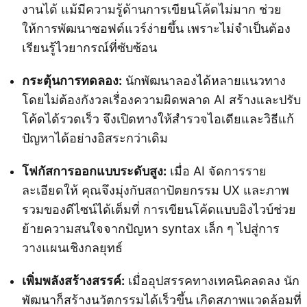
งานได้ แม้มีความรู้ด้านการเขียนโค้ดไม่มาก ช่วย
ให้การพัฒนาซอฟต์แวร์ง่ายขึ้น เพราะไม่จำเป็นต้อง
เรียนรู้ไวยากรณ์ที่ซับซ้อน
กระตุ้นการทดลอง:
นักพัฒนาลองได้หลายแนวทาง
โดยไม่ต้องกังวลเรื่องความผิดพลาด AI สร้างและปรับ
โค้ดได้รวดเร็ว จึงเปิดทางให้สำรวจไอเดียและวิธีแก้
ปัญหาได้อย่างอิสระกว่าเดิม
โฟกัสการออกแบบระดับสูง:
เมื่อ AI จัดการราย
ละเอียดให้ คุณจึงมุ่งกับสถาปัตยกรรม UX และภาพ
รวมของดีไซน์ได้เต็มที่ การเขียนโค้ดแบบอิงไวบ์ช่วย
ย้ายความสนใจจากปัญหา syntax เล็ก ๆ ไปสู่การ
วางแผนเชิงกลยุทธ์
เพิ่มพลังสร้างสรรค์:
เมื่ออุปสรรคทางเทคนิคลดลง นัก
พัฒนาก็สร้างนวัตกรรมได้เร็วขึ้น เกิดสภาพแวดล้อมที่