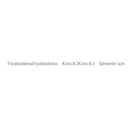
Fiyatlandırma
Fiyatlandırma
Kimi K3
Kimi K3
İşletmeler için