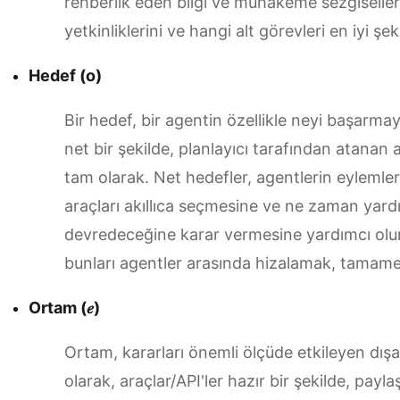
rehberlik eden bilgi ve muhakeme sezgiselleri 
yetkinliklerini ve hangi alt görevleri en iyi şeki
Hedef (o)
Bir hedef, bir agentin özellikle neyi başarmayı
net bir şekilde, planlayıcı tarafından atanan 
tam olarak. Net hedefler, agentlerin eylemleri
araçları akıllıca seçmesine ve ne zaman yar
devredeceğine karar vermesine yardımcı olur.
bunları agentler arasında hizalamak, tamamen
Ortam (𝑒)
Ortam, kararları önemli ölçüde etkileyen dışarı
olarak, araçlar/API'ler hazır bir şekilde, payla