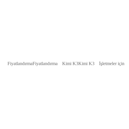
Fiyatlandırma
Fiyatlandırma
Kimi K3
Kimi K3
İşletmeler için