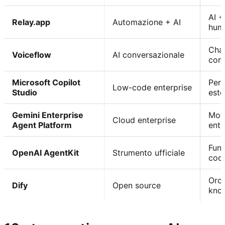
AI +
Relay.app
Automazione + AI
hum
Chat
Voiceflow
AI conversazionale
cont
Microsoft Copilot
Pers
Low-code enterprise
Studio
este
Gemini Enterprise
Modu
Cloud enterprise
Agent Platform
ente
Func
OpenAI AgentKit
Strumento ufficiale
codi
Orch
Dify
Open source
know