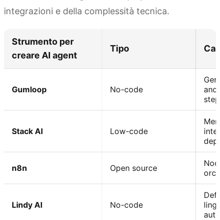
integrazioni e della complessità tecnica.
Strumento per
Tipo
Car
creare AI agent
Gene
Gumloop
No-code
and-
step
Memo
Stack AI
Low-code
inte
dep
Nodi
n8n
Open source
orch
Defi
Lindy AI
No-code
ling
auto