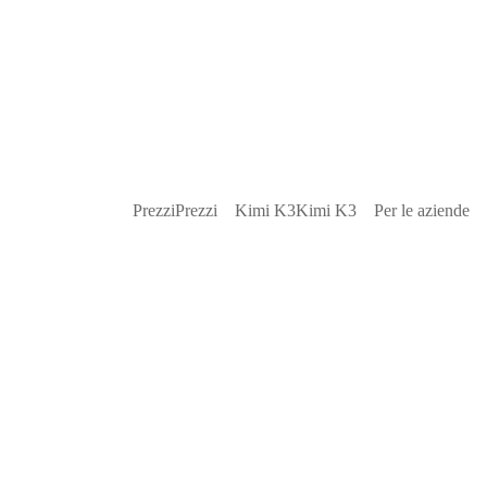
Prezzi
Prezzi
Kimi K3
Kimi K3
Per le aziende