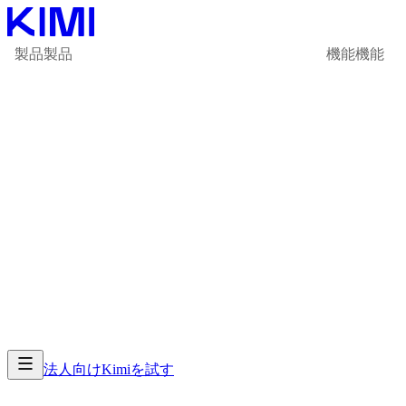
製品
製品
機能
機能
法人向け
Kimiを試す