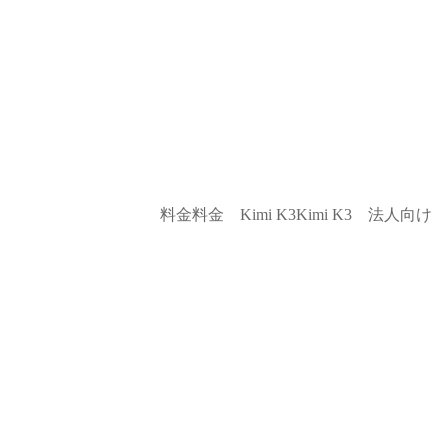
料金
料金
Kimi K3
Kimi K3
法人向け