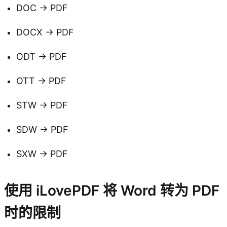
DOC → PDF
DOCX → PDF
ODT → PDF
OTT → PDF
STW → PDF
SDW → PDF
SXW → PDF
使用 iLovePDF 将 Word 转为 PDF
时的限制