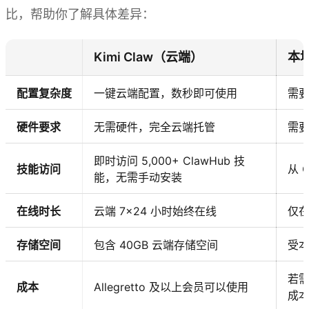
比，帮助你了解具体差异：
Kimi Claw（云端）
本地
配置复杂度
一键云端配置，数秒即可使用
需
硬件要求
无需硬件，完全云端托管
需
即时访问 5,000+ ClawHub 技
技能访问
从 
能，无需手动安装
在线时长
云端 7×24 小时始终在线
仅
存储空间
包含 40GB 云端存储空间
受
若需
成本
Allegretto 及以上会员可以使用
成