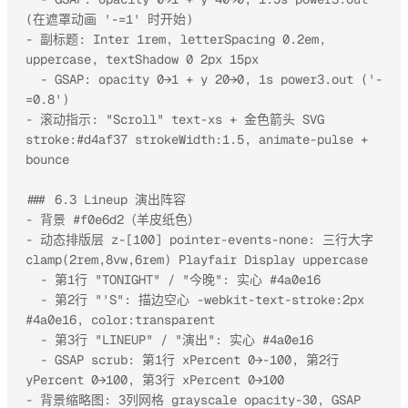
(在遮罩动画 '-=1' 时开始)

- 副标题: Inter 1rem, letterSpacing 0.2em, 
uppercase, textShadow 0 2px 15px

  - GSAP: opacity 0→1 + y 20→0, 1s power3.out ('-
=0.8')

- 滚动指示: "Scroll" text-xs + 金色箭头 SVG 
stroke:#d4af37 strokeWidth:1.5, animate-pulse + 
bounce

### 6.3 Lineup 演出阵容

- 背景 #f0e6d2（羊皮纸色）

- 动态排版层 z-[100] pointer-events-none: 三行大字 
clamp(2rem,8vw,6rem) Playfair Display uppercase

  - 第1行 "TONIGHT" / "今晚": 实心 #4a0e16

  - 第2行 "'S": 描边空心 -webkit-text-stroke:2px 
#4a0e16, color:transparent

  - 第3行 "LINEUP" / "演出": 实心 #4a0e16

  - GSAP scrub: 第1行 xPercent 0→-100, 第2行 
yPercent 0→100, 第3行 xPercent 0→100

- 背景缩略图: 3列网格 grayscale opacity-30, GSAP 