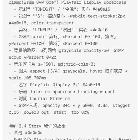
clamp(2rem,8vw,6rem) Playfair Display uppercase

  - 第1行 "TONIGHT" / "今晚": 实心 #4a0e16

  - 第2行 "'S": 描边空心 -webkit-text-stroke:2px 
#4a0e16, color:transparent

  - 第3行 "LINEUP" / "演出": 实心 #4a0e16

  - GSAP scrub: 第1行 xPercent 0→-100, 第2行 
yPercent 0→100, 第3行 xPercent 0→100

- 背景缩略图: 3列网格 grayscale opacity-30, GSAP 
scrub yPercent 0→20

- 音乐家卡片 z-[50], md:grid-cols-3:

  - 图片 aspect-[3/4] grayscale, hover 取消灰度 + 
scale-105 700ms

  - 名字 Playfair Display 2xl #4a0e16

  - 乐器 Inter sm uppercase tracking-widest

  - 时间 Courier Prime sm

  - GSAP入场: opacity 0→1 + y 60→0, 0.8s, stagger 
0.15, power3.out, start 'top 80%'

### 6.4 Story 我们的故事

- 背景 #0a0a0a

- 标题金色 Playfair Display clamp(2.5rem,6vw,5rem) 