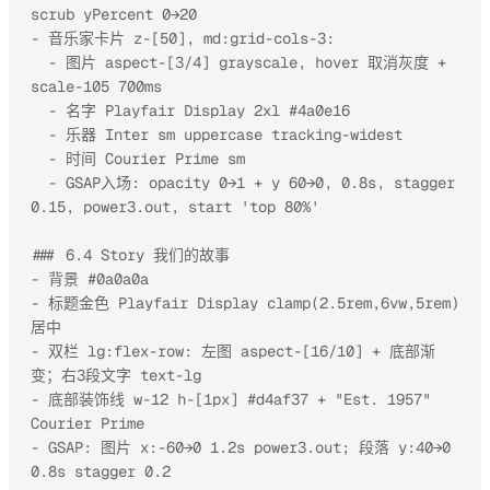
scrub yPercent 0→20

- 音乐家卡片 z-[50], md:grid-cols-3:

  - 图片 aspect-[3/4] grayscale, hover 取消灰度 + 
scale-105 700ms

  - 名字 Playfair Display 2xl #4a0e16

  - 乐器 Inter sm uppercase tracking-widest

  - 时间 Courier Prime sm

  - GSAP入场: opacity 0→1 + y 60→0, 0.8s, stagger 
0.15, power3.out, start 'top 80%'

### 6.4 Story 我们的故事

- 背景 #0a0a0a

- 标题金色 Playfair Display clamp(2.5rem,6vw,5rem) 
居中

- 双栏 lg:flex-row: 左图 aspect-[16/10] + 底部渐
变；右3段文字 text-lg

- 底部装饰线 w-12 h-[1px] #d4af37 + "Est. 1957" 
Courier Prime

- GSAP: 图片 x:-60→0 1.2s power3.out; 段落 y:40→0 
0.8s stagger 0.2
