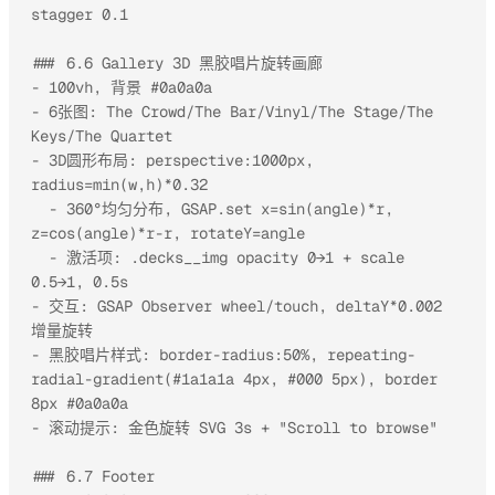
stagger 0.1

### 6.6 Gallery 3D 黑胶唱片旋转画廊

- 100vh, 背景 #0a0a0a

- 6张图: The Crowd/The Bar/Vinyl/The Stage/The 
Keys/The Quartet

- 3D圆形布局: perspective:1000px, 
radius=min(w,h)*0.32

  - 360°均匀分布, GSAP.set x=sin(angle)*r, 
z=cos(angle)*r-r, rotateY=angle

  - 激活项: .decks__img opacity 0→1 + scale 
0.5→1, 0.5s

- 交互: GSAP Observer wheel/touch, deltaY*0.002 
增量旋转

- 黑胶唱片样式: border-radius:50%, repeating-
radial-gradient(#1a1a1a 4px, #000 5px), border 
8px #0a0a0a

- 滚动提示: 金色旋转 SVG 3s + "Scroll to browse"

### 6.7 Footer
