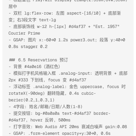
居中

- 双栏 lg:flex-row: 左图 aspect-[16/10] + 底部渐
变；右3段文字 text-lg

- 底部装饰线 w-12 h-[1px] #d4af37 + "Est. 1957" 
Courier Prime

- GSAP: 图片 x:-60→0 1.2s power3.out; 段落 y:40→0 
0.8s stagger 0.2

### 6.5 Reservations 预订

- 背景 #4a0e16（酒红色）

- 模拟打字机风格输入框 .analog-input: 透明背景 + 底部 
2px #333 下划线, focus 变 #d4af37

- 浮动标签 .analog-label: 金色 uppercase, focus 时 
rotateX(-90deg) 翻转隐藏, 0.4s cubic-
bezier(0.2,1,0.3,1)

- 4字段: 姓名/邮箱/日期/人数(1-8)

- 提交按钮: bg-#0a0a0a text-#d4af37 border-
#d4af37, hover 反转, 500ms

- 打字音效: Web Audio API 20ms 衰减白噪声 gain:0.08

- GSAP: .form-element opacity+y:30→0, 0.6s 