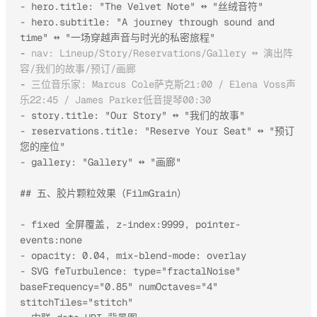
- hero.title: "The Velvet Note" ↔ "丝绒音符"

- hero.subtitle: "A journey through sound and 
time" ↔ "一场穿越声音与时光的私密旅程"

- 
nav: Lineup/Story/Reservations/Gallery ↔ 演出阵
容/我们的故事/预订/画廊
- 
三位音乐家: Marcus Cole萨克斯21:00 / Elena Voss声
乐22:45 / James Parker低音提琴00:30
- story.title: "Our Story" ↔ "我们的故事"

- reservations.title: "Reserve Your Seat" ↔ "预订
您的座位"

- gallery: "Gallery" ↔ "画廊"

## 五、胶片颗粒效果（FilmGrain）

- fixed 全屏覆盖, z-index:9999, pointer-
events:none

- opacity: 0.04, mix-blend-mode: overlay

- SVG feTurbulence: type="fractalNoise" 
baseFrequency="0.85" numOctaves="4" 
stitchTiles="stitch"
