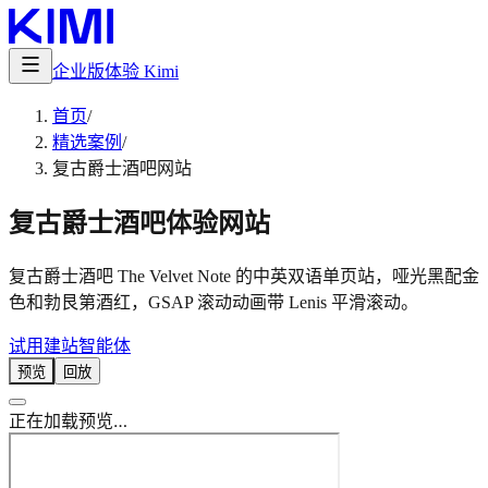
企业版
体验 Kimi
首页
/
精选案例
/
复古爵士酒吧网站
复古爵士酒吧体验网站
复古爵士酒吧 The Velvet Note 的中英双语单页站，哑光黑配金
色和勃艮第酒红，GSAP 滚动动画带 Lenis 平滑滚动。
试用建站智能体
预览
回放
正在加载预览…