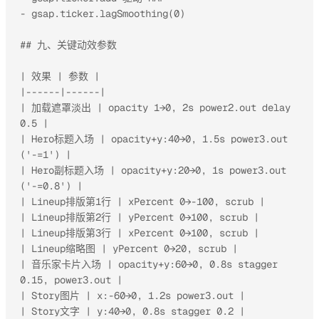
- gsap.ticker.lagSmoothing(0)

## 九、关键动效参数

| 效果 | 参数 |

|------|------|

| 加载遮罩淡出 | opacity 1→0, 2s power2.out delay 
0.5 |

| Hero标题入场 | opacity+y:40→0, 1.5s power3.out 
('-=1') |

| Hero副标题入场 | opacity+y:20→0, 1s power3.out 
('-=0.8') |

| Lineup排版第1行 | xPercent 0→-100, scrub |

| Lineup排版第2行 | yPercent 0→100, scrub |

| Lineup排版第3行 | xPercent 0→100, scrub |

| Lineup缩略图 | yPercent 0→20, scrub |

| 音乐家卡片入场 | opacity+y:60→0, 0.8s stagger 
0.15, power3.out |

| Story图片 | x:-60→0, 1.2s power3.out |

| Story文字 | y:40→0, 0.8s stagger 0.2 |
