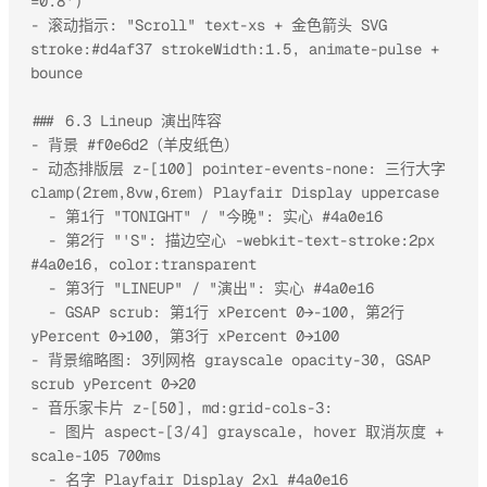
=0.8')

- 滚动指示: "Scroll" text-xs + 金色箭头 SVG 
stroke:#d4af37 strokeWidth:1.5, animate-pulse + 
bounce

### 6.3 Lineup 演出阵容

- 背景 #f0e6d2（羊皮纸色）

- 动态排版层 z-[100] pointer-events-none: 三行大字 
clamp(2rem,8vw,6rem) Playfair Display uppercase

  - 第1行 "TONIGHT" / "今晚": 实心 #4a0e16

  - 第2行 "'S": 描边空心 -webkit-text-stroke:2px 
#4a0e16, color:transparent

  - 第3行 "LINEUP" / "演出": 实心 #4a0e16

  - GSAP scrub: 第1行 xPercent 0→-100, 第2行 
yPercent 0→100, 第3行 xPercent 0→100

- 背景缩略图: 3列网格 grayscale opacity-30, GSAP 
scrub yPercent 0→20

- 音乐家卡片 z-[50], md:grid-cols-3:

  - 图片 aspect-[3/4] grayscale, hover 取消灰度 + 
scale-105 700ms

  - 名字 Playfair Display 2xl #4a0e16
