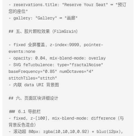
- reservations.title: "Reserve Your Seat" ↔ "预订
您的座位"

- gallery: "Gallery" ↔ "画廊"

## 五、胶片颗粒效果（FilmGrain）

- fixed 全屏覆盖, z-index:9999, pointer-
events:none

- opacity: 0.04, mix-blend-mode: overlay

- SVG feTurbulence: type="fractalNoise" 
baseFrequency="0.85" numOctaves="4" 
stitchTiles="stitch"

- 内联 data URI 背景图

## 六、页面区块详细设计

### 6.1 导航栏

- fixed, z-[100], mix-blend-mode: difference（与
背景反色混合）

- 滚动超 80px: rgba(10,10,10,0.92) + blur(12px)，