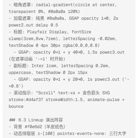
- 暗角遮罩: radial-gradient(circle at center, 
transparent 0%, #0a0a0a 120%)

- 加载遮罩: 纯黑 #0a0a0a, GSAP opacity 1→0, 2s 
power2.out delay 0.5

- 标题: Playfair Display, fontSize 
clamp(3rem,8vw,7rem), letterSpacing -0.02em, 
textShadow 0 4px 30px rgba(0,0,0,0.8)

  - GSAP: opacity 0→1 + y 40→0, 1.5s power3.out 
(在遮罩动画 '-=1' 时开始)

- 副标题: Inter 1rem, letterSpacing 0.2em, 
uppercase, textShadow 0 2px 15px

  - GSAP: opacity 0→1 + y 20→0, 1s power3.out ('-
=0.8')

- 滚动指示: "Scroll" text-xs + 金色箭头 SVG 
stroke:#d4af37 strokeWidth:1.5, animate-pulse + 
bounce

### 6.3 Lineup 演出阵容

- 背景 #f0e6d2（羊皮纸色）

- 动态排版层 z-[100] pointer-events-none: 三行大字 