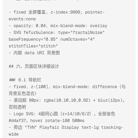
- fixed 全屏覆盖, z-index:9999, pointer-
events:none

- opacity: 0.04, mix-blend-mode: overlay

- SVG feTurbulence: type="fractalNoise" 
baseFrequency="0.85" numOctaves="4" 
stitchTiles="stitch"

- 内联 data URI 背景图

## 六、页面区块详细设计

### 6.1 导航栏

- fixed, z-[100], mix-blend-mode: difference（与
背景反色混合）

- 滚动超 80px: rgba(10,10,10,0.92) + blur(12px)，
否则透明

- Logo SVG: 4层同心圆（r=14/10/6/2），全部金色 
#d4af37，hover rotate-180 500ms

- 旁边 "TVN" Playfair Display text-lg tracking-
wide
