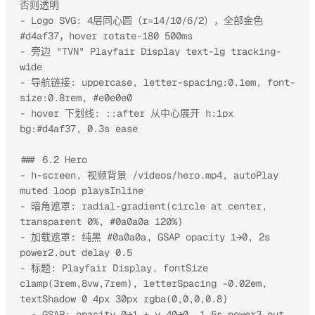
否则透明

- Logo SVG: 4层同心圆（r=14/10/6/2），全部金色 
#d4af37，hover rotate-180 500ms

- 旁边 "TVN" Playfair Display text-lg tracking-
wide

- 导航链接: uppercase, letter-spacing:0.1em, font-
size:0.8rem, #e0e0e0

- hover 下划线: ::after 从中心展开 h:1px 
bg:#d4af37, 0.3s ease

### 6.2 Hero

- h-screen, 视频背景 /videos/hero.mp4, autoPlay 
muted loop playsInline

- 暗角遮罩: radial-gradient(circle at center, 
transparent 0%, #0a0a0a 120%)

- 加载遮罩: 纯黑 #0a0a0a, GSAP opacity 1→0, 2s 
power2.out delay 0.5

- 标题: Playfair Display, fontSize 
clamp(3rem,8vw,7rem), letterSpacing -0.02em, 
textShadow 0 4px 30px rgba(0,0,0,0.8)

  - GSAP: opacity 0→1 + y 40→0, 1.5s power3.out 