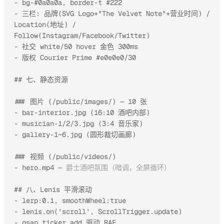
- bg-#0a0a0a, border-t #222

- 三栏: 品牌(SVG Logo+"The Velvet Note"+营业时间) / 
Location(地址) / 
Follow(Instagram/Facebook/Twitter)

- 社交 white/50 hover 金色 300ms

- 版权 Courier Prime #e0e0e0/30

## 七、静态资源

### 图片 (/public/images/) — 10 张

- bar-interior.jpg (16:10 酒吧内部)

- musician-1/2/3.jpg (3:4 音乐家)

- gallery-1~6.jpg (圆形裁切画廊)

### 视频 (/public/videos/)

- hero.mp4 — 
爵士酒吧氛围（暗调，全屏循环）
## 八、Lenis 平滑滚动

- lerp:0.1, smoothWheel:true

- lenis.on('scroll', ScrollTrigger.update)

- gsap.ticker.add 驱动 RAF
