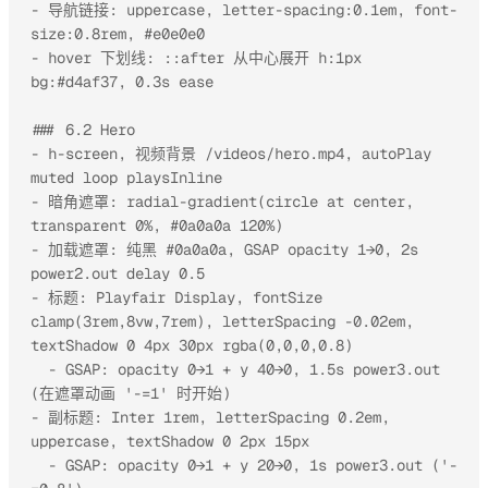
- 导航链接: uppercase, letter-spacing:0.1em, font-
size:0.8rem, #e0e0e0

- hover 下划线: ::after 从中心展开 h:1px 
bg:#d4af37, 0.3s ease

### 6.2 Hero

- h-screen, 视频背景 /videos/hero.mp4, autoPlay 
muted loop playsInline

- 暗角遮罩: radial-gradient(circle at center, 
transparent 0%, #0a0a0a 120%)

- 加载遮罩: 纯黑 #0a0a0a, GSAP opacity 1→0, 2s 
power2.out delay 0.5

- 标题: Playfair Display, fontSize 
clamp(3rem,8vw,7rem), letterSpacing -0.02em, 
textShadow 0 4px 30px rgba(0,0,0,0.8)

  - GSAP: opacity 0→1 + y 40→0, 1.5s power3.out 
(在遮罩动画 '-=1' 时开始)

- 副标题: Inter 1rem, letterSpacing 0.2em, 
uppercase, textShadow 0 2px 15px

  - GSAP: opacity 0→1 + y 20→0, 1s power3.out ('-