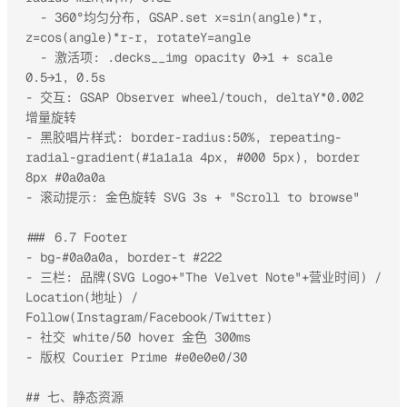
  - 360°均匀分布, GSAP.set x=sin(angle)*r, 
z=cos(angle)*r-r, rotateY=angle

  - 激活项: .decks__img opacity 0→1 + scale 
0.5→1, 0.5s

- 交互: GSAP Observer wheel/touch, deltaY*0.002 
增量旋转

- 黑胶唱片样式: border-radius:50%, repeating-
radial-gradient(#1a1a1a 4px, #000 5px), border 
8px #0a0a0a

- 滚动提示: 金色旋转 SVG 3s + "Scroll to browse"

### 6.7 Footer

- bg-#0a0a0a, border-t #222

- 三栏: 品牌(SVG Logo+"The Velvet Note"+营业时间) / 
Location(地址) / 
Follow(Instagram/Facebook/Twitter)

- 社交 white/50 hover 金色 300ms

- 版权 Courier Prime #e0e0e0/30

## 七、静态资源
