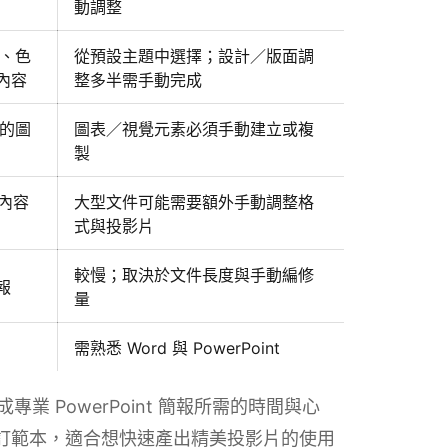
動調整
題、色
從預設主題中選擇；設計／版面調
內容
整多半需手動完成
輯的圖
圖表／視覺元素必須手動建立或複
製
依內容
大型文件可能需要額外手動調整格
式與投影片
較慢；取決於文件長度與手動編修
報
量
需熟悉 Word 與 PowerPoint
轉換成專業 PowerPoint 簡報所需的時間與心
自訂範本，適合想快速產出精美投影片的使用