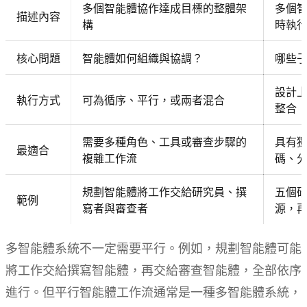
多個智能體協作達成目標的整體架
多個
描述內容
構
時執
核心問題
智能體如何組織與協調？
哪些
設計
執行方式
可為循序、平行，或兩者混合
整合
需要多種角色、工具或審查步驟的
具有
最適合
複雜工作流
碼、
規劃智能體將工作交給研究員、撰
五個
範例
寫者與審查者
源，
多智能體系統不一定需要平行。例如，規劃智能體可能
將工作交給撰寫智能體，再交給審查智能體，全部依序
進行。但平行智能體工作流通常是一種多智能體系統，