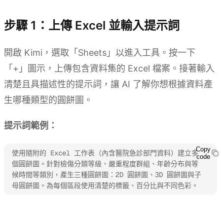
步驟 1：上傳 Excel 並輸入提示詞
開啟 Kimi，選取「Sheets」以進入工具。按一下
「+」圖示，上傳包含資料集的 Excel 檔案。接著輸入
清楚且具描述性的提示詞，讓 AI 了解你想根據資料產
生哪種類型的圓餅圖。
提示詞範例：
Copy
使用隨附的 Excel 工作表（內含醫院急診部門資料）建立多
code
個圓餅圖。針對檢傷分類等級、嚴重程度群組、年齡分布與等
候時間等類別，產生三種圓餅圖：2D 圓餅圖、3D 圓餅圖與子
母圓餅圖。為每個區段使用清楚的標籤、百分比與不同色彩。
試用 Kimi Sheets