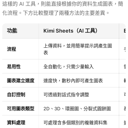
這樣的 AI 工具，則能直接根據你的資料生成圖表，簡
化流程。下方比較整理了兩種方法的主要差異。
功能
Kimi Sheets（AI 工具）
E
上傳資料，並用簡單提示詞產生圖
流程
表
易用性
全自動化，只需少量輸入
圖表建立速度
速度快，數秒內即可產生圖表
自訂控制
可透過對話式指令調整
可用圖表類型
2D、3D、環圈圖、分裂式圓餅圖
資料處理
可處理含多個類別的複雜資料集