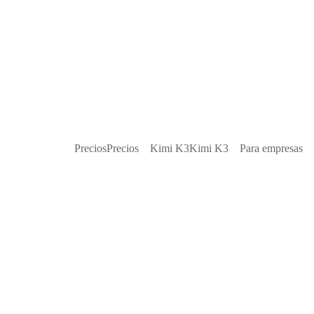
Precios
Precios
Kimi K3
Kimi K3
Para empresas