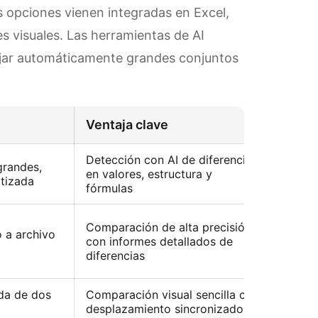
s opciones vienen integradas en Excel,
s visuales. Las herramientas de AI
ejar automáticamente grandes conjuntos
Ventaja clave
Comp
Detección con AI de diferencias
grandes,
en valores, estructura y
Fácil
tizada
fórmulas
Comparación de alta precisión
 a archivo
con informes detallados de
Media
diferencias
da de dos
Comparación visual sencilla con
Fácil
desplazamiento sincronizado