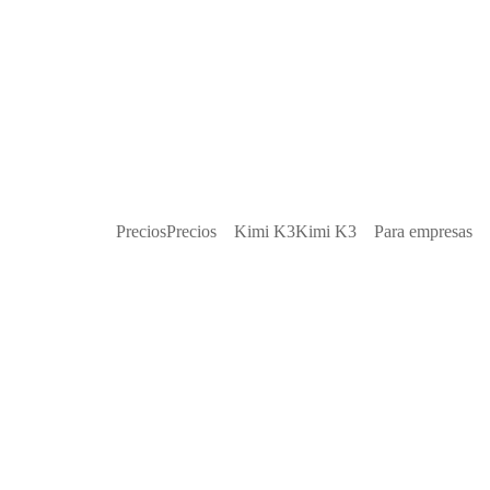
Precios
Precios
Kimi K3
Kimi K3
Para empresas