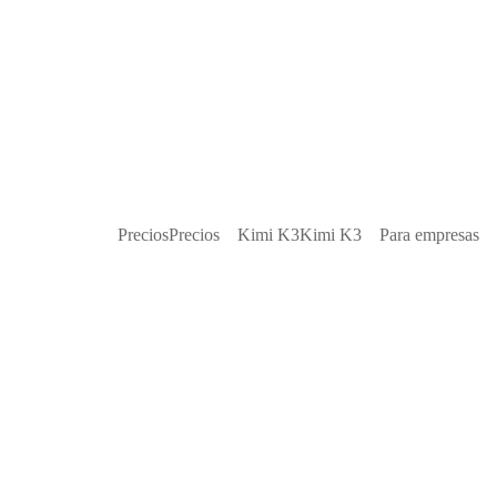
Precios
Precios
Kimi K3
Kimi K3
Para empresas