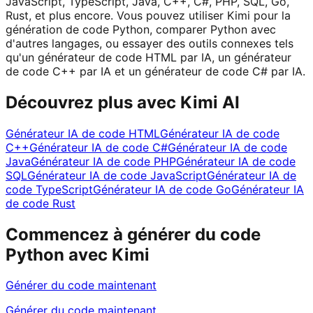
JavaScript, TypeScript, Java, C++, C#, PHP, SQL, Go,
Rust, et plus encore. Vous pouvez utiliser Kimi pour la
génération de code Python, comparer Python avec
d'autres langages, ou essayer des outils connexes tels
qu'un générateur de code HTML par IA, un générateur
de code C++ par IA et un générateur de code C# par IA.
Découvrez plus avec Kimi AI
Générateur IA de code HTML
Générateur IA de code
C++
Générateur IA de code C#
Générateur IA de code
Java
Générateur IA de code PHP
Générateur IA de code
SQL
Générateur IA de code JavaScript
Générateur IA de
code TypeScript
Générateur IA de code Go
Générateur IA
de code Rust
Commencez à générer du code
Python avec Kimi
Générer du code maintenant
Générer du code maintenant