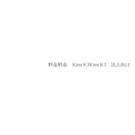
料金
料金
Kimi K3
Kimi K3
法人向け