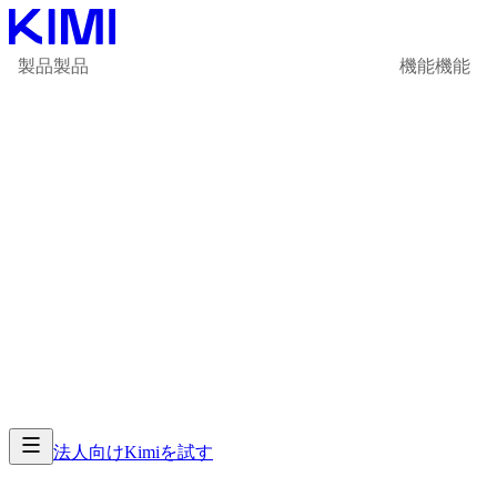
製品
製品
機能
機能
法人向け
Kimiを試す