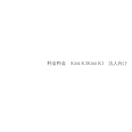
料金
料金
Kimi K3
Kimi K3
法人向け