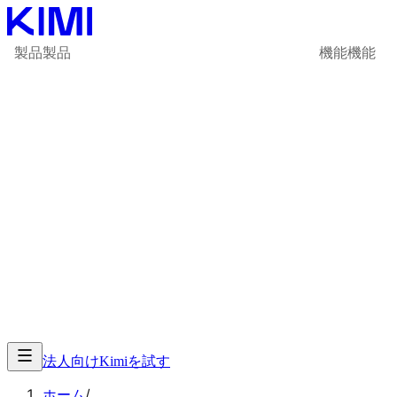
製品
製品
機能
機能
法人向け
Kimiを試す
ホーム
/