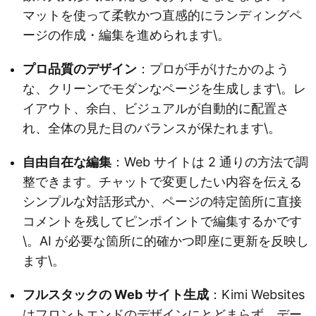
マットを使って柔軟かつ直感的にランディングペ
ージの作成・編集を進められます\。
プロ品質のデザイン
：プロが手がけたかのよう
な、クリーンでモダンなページを生成します\。レ
イアウト、余白、ビジュアルが自動的に配置さ
れ、全体の見た目のバランスが保たれます\。
自由自在な編集
：Web サイトは 2 通りの方法で調
整できます。チャットで変更したい内容を伝える
シンプルな対話形式か、ページの特定箇所に直接
コメントを残してピンポイントで編集するかです
\。AI が必要な箇所に的確かつ即座に更新を反映し
ます\。
フルスタックの Web サイト生成
：Kimi Websites
はフロントエンドのデザインにとどまらず、デー