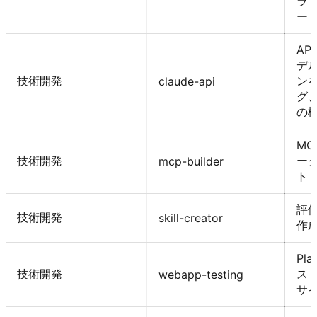
ラ
ー
AP
デ
技術開発
ン
claude-api
グ
の
M
技術開発
ーク
mcp-builder
ト 
評価
技術開発
skill-creator
作
Pl
技術開発
ス
webapp-testing
サ