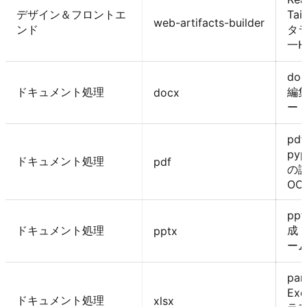
デザイン＆フロントエ
Tai
web-artifacts-builder
ンド
タ
一H
do
ドキュメント処理
編
docx
ー
pdf
py
ドキュメント処理
pdf
の
OC
pp
ドキュメント処理
成
pptx
ー
pa
Ex
ドキュメント処理
xlsx