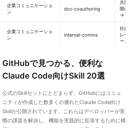
共
企業コミュニケーショ
階
doc-coauthoring
ン
→ 
社
企業コミュニケーショ
レ
internal-comms
ン
ー
GitHubで見つかる、便利な
Claude Code向けSkill 20選
公式のSkillセットにとどまらず、GitHubにはコミュ
ニティが作成した数多くの優れたClaude Code向け
Skillが公開されています。これらはデベロッパーが実
際の課題を解決し、機能を実践的に拡張するために構