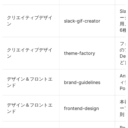
Sl
クリエイティブデザイ
ーシ
slack-gif-creator
ン
用、
6
フ
クリエイティブデザイ
のプ
theme-factory
ン
Dep
ど
An
デザイン＆フロントエ
ィ
brand-guidelines
ンド
Po
本
デザイン＆フロントエ
ー
frontend-design
ンド
則
Rea