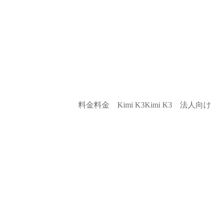
料金
料金
Kimi K3
Kimi K3
法人向け