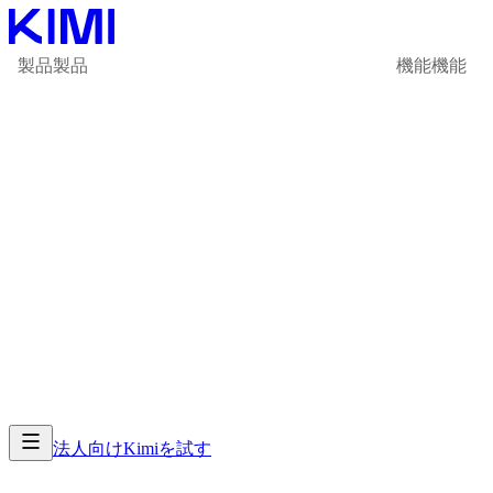
製品
製品
機能
機能
法人向け
Kimiを試す