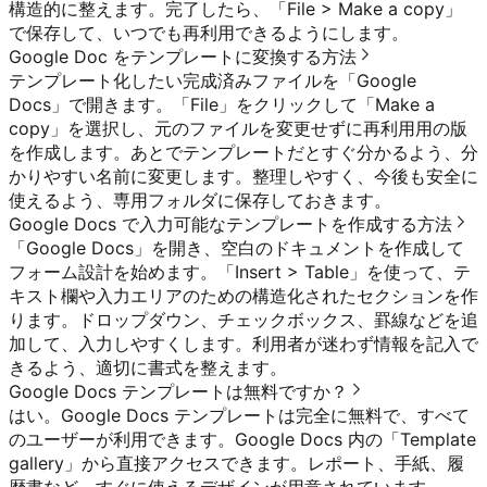
構造的に整えます。完了したら、「File > Make a copy」
で保存して、いつでも再利用できるようにします。
Google Doc をテンプレートに変換する方法
テンプレート化したい完成済みファイルを「Google
Docs」で開きます。「File」をクリックして「Make a
copy」を選択し、元のファイルを変更せずに再利用用の版
を作成します。あとでテンプレートだとすぐ分かるよう、分
かりやすい名前に変更します。整理しやすく、今後も安全に
使えるよう、専用フォルダに保存しておきます。
Google Docs で入力可能なテンプレートを作成する方法
「Google Docs」を開き、空白のドキュメントを作成して
フォーム設計を始めます。「Insert > Table」を使って、テ
キスト欄や入力エリアのための構造化されたセクションを作
ります。ドロップダウン、チェックボックス、罫線などを追
加して、入力しやすくします。利用者が迷わず情報を記入で
きるよう、適切に書式を整えます。
Google Docs テンプレートは無料ですか？
はい。Google Docs テンプレートは完全に無料で、すべて
のユーザーが利用できます。Google Docs 内の「Template
gallery」から直接アクセスできます。レポート、手紙、履