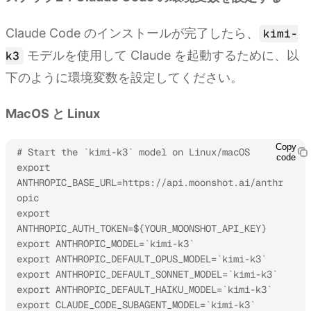
Claude Code のインストールが完了したら、
kimi-
モデルを使用して Claude を起動するために、以
k3
下のように環境変数を設定してください。
MacOS と Linux
Copy
# Start the `kimi-k3` model on Linux/macOS

code
export 
ANTHROPIC_BASE_URL=https://api.moonshot.ai/anthr
opic

export 
ANTHROPIC_AUTH_TOKEN=${YOUR_MOONSHOT_API_KEY}

export ANTHROPIC_MODEL=`kimi-k3`

export ANTHROPIC_DEFAULT_OPUS_MODEL=`kimi-k3`

export ANTHROPIC_DEFAULT_SONNET_MODEL=`kimi-k3`

export ANTHROPIC_DEFAULT_HAIKU_MODEL=`kimi-k3`

export CLAUDE_CODE_SUBAGENT_MODEL=`kimi-k3`
