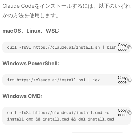
Claude Codeをインストールするには、以下のいずれ
かの方法を使用します。
macOS、Linux、WSL:
Copy
curl -fsSL https://claude.ai/install.sh | bash
code
Windows PowerShell:
Copy
irm https://claude.ai/install.ps1 | iex
code
Windows CMD:
Copy
curl -fsSL https://claude.ai/install.cmd -o 
code
install.cmd && install.cmd && del install.cmd