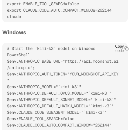
export ENABLE_TOOL_SEARCH=false

export CLAUDE_CODE_AUTO_COMPACT_WINDOW=262144

claude
Windows
Copy
# Start the `kimi-k3` model on Windows 
code
PowerShell

$env:ANTHROPIC_BASE_URL="https://api.moonshot.ai
/anthropic";

$env:ANTHROPIC_AUTH_TOKEN="YOUR_MOONSHOT_API_KEY
"

$env:ANTHROPIC_MODEL="`kimi-k3`"

$env:ANTHROPIC_DEFAULT_OPUS_MODEL="`kimi-k3`"

$env:ANTHROPIC_DEFAULT_SONNET_MODEL="`kimi-k3`"

$env:ANTHROPIC_DEFAULT_HAIKU_MODEL="`kimi-k3`"

$env:CLAUDE_CODE_SUBAGENT_MODEL="`kimi-k3`"

$env:ENABLE_TOOL_SEARCH=false

$env:CLAUDE_CODE_AUTO_COMPACT_WINDOW="262144"
