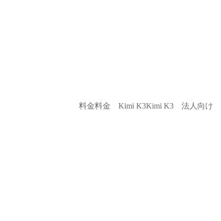
料金
料金
Kimi K3
Kimi K3
法人向け