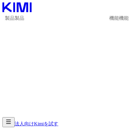
製品
製品
機能
機能
法人向け
Kimiを試す