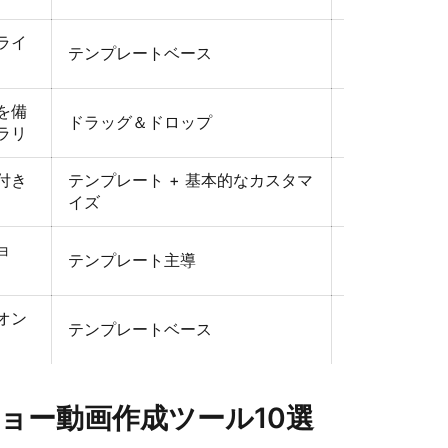
ライ
テンプレートベース
普通
を備
ドラッグ＆ドロップ
普通
ラリ
付き
テンプレート + 基本的なカスタマ
普通
イズ
ョ
テンプレート主導
速い
オン
テンプレートベース
速い
ョー動画作成ツール10選