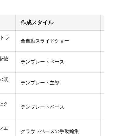
作成スタイル
制作スピー
動トラ
全自動スライドショー
非常に速い
を使
テンプレートベース
普通
の既
テンプレート主導
普通～速い
たク
テンプレートベース
速い
ンエ
クラウドベースの手動編集
普通