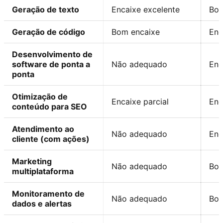
Geração de texto
Encaixe excelente
Bom
Geração de código
Bom encaixe
Enc
Desenvolvimento de
software de ponta a
Não adequado
Enc
ponta
Otimização de
Encaixe parcial
Enc
conteúdo para SEO
Atendimento ao
Não adequado
Enc
cliente (com ações)
Marketing
Não adequado
Bom
multiplataforma
Monitoramento de
Não adequado
Bom
dados e alertas