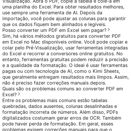
Visualização. Abra o PDF, copie a tabela e cole-a em
uma planilha do Excel. Para obter resultados melhores,
use sempre uma ferramenta de AI. Depois da
importação, você pode ajustar as colunas para garantir
que os dados fiquem bem alinhados e legíveis.
Posso converter um PDF em Excel sem pagar?
Sim, há vários métodos gratuitos para converter PDF
em Excel no Mac disponíveis online. Você pode copiar e
colar pelo Pré-Visualização, usar ferramentas integradas
do Excel e recorrer a conversores online gratuitos. No
entanto, ferramentas gratuitas podem reduzir a precisão
e a qualidade da formatação. O ideal é usar ferramentas
pagas ou com tecnologia de AI, como o Kimi Sheets,
que geralmente entregam resultados mais limpos. Assim,
não é preciso fazer correções manuais depois.
Quais são os problemas comuns ao converter PDF em
Excel?
Entre os problemas mais comuns estão tabelas
quebradas, dados ausentes, colunas desalinhadas e
formatação incorreta de números. Além disso, PDFs
digitalizados costumam gerar erros de OCR. Também
pode haver perda de formatação. Em geral, esses
problemas exigem correções manuais para que o