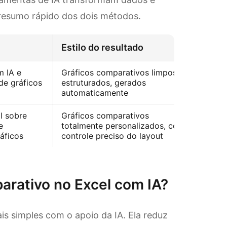
 resumo rápido dos dois métodos.
Estilo do resultado
Velo
m IA e
Gráficos comparativos limpos e
Mais 
de gráficos
estruturados, gerados
em se
automaticamente
bruto
l sobre
Gráficos comparativos
Mais 
e
totalmente personalizados, com
confi
áficos
controle preciso do layout
manua
arativo no Excel com IA?
is simples com o apoio da IA. Ela reduz