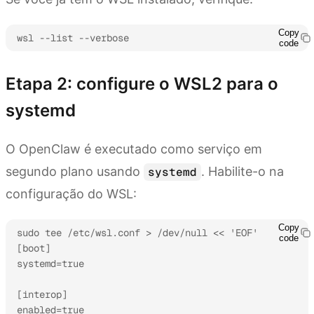
Copy
wsl --list --verbose
code
Etapa 2: configure o WSL2 para o
systemd
O OpenClaw é executado como serviço em
segundo plano usando
. Habilite-o na
systemd
configuração do WSL:
Copy
sudo tee /etc/wsl.conf > /dev/null << 'EOF'

code
[boot]

systemd=true

[interop]

enabled=true
