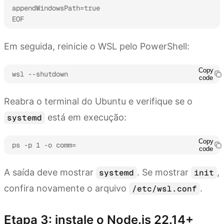
appendWindowsPath=true

EOF
Em seguida, reinicie o WSL pelo PowerShell:
Copy
wsl --shutdown
code
Reabra o terminal do Ubuntu e verifique se o
está em execução:
systemd
Copy
ps -p 1 -o comm=
code
A saída deve mostrar
. Se mostrar
,
systemd
init
confira novamente o arquivo
.
/etc/wsl.conf
Etapa 3: instale o Node.js 22.14+