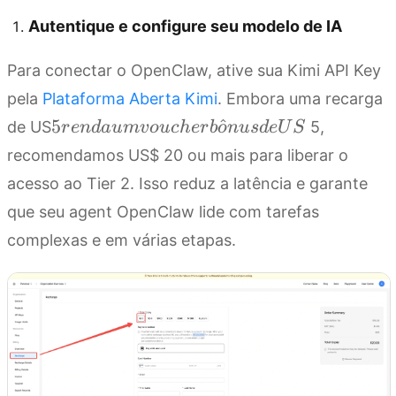
Autentique e configure seu modelo de IA
Para conectar o OpenClaw, ative sua Kimi API Key
pela
Plataforma Aberta Kimi
. Embora uma recarga
5 renda
5
^
de US
5,
r
e
n
d
a
u
m
v
o
u
c
h
er
b
o
n
u
s
d
e
U
S
um
recomendamos US$ 20 ou mais para liberar o
voucher
acesso ao Tier 2. Isso reduz a latência e garante
bônus
que seu agent OpenClaw lide com tarefas
de US
complexas e em várias etapas.