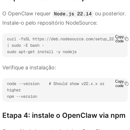
O OpenClaw requer
ou posterior.
Node.js 22.14
Instale-o pelo repositório NodeSource:
Copy
curl -fsSL https://deb.nodesource.com/setup_22.x 
code
| sudo -E bash -

sudo apt-get install -y nodejs
Verifique a instalação:
Copy
node --version    # Should show v22.x.x or 
code
higher

npm --version
Etapa 4: instale o OpenClaw via npm