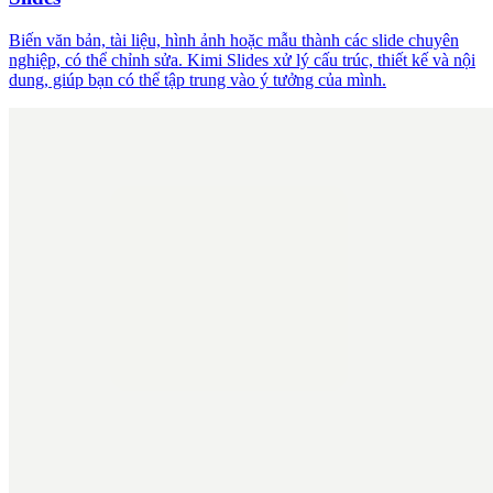
Biến văn bản, tài liệu, hình ảnh hoặc mẫu thành các slide chuyên
nghiệp, có thể chỉnh sửa. Kimi Slides xử lý cấu trúc, thiết kế và nội
dung, giúp bạn có thể tập trung vào ý tưởng của mình.