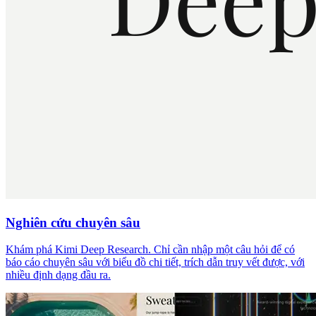
Nghiên cứu chuyên sâu
Khám phá Kimi Deep Research. Chỉ cần nhập một câu hỏi để có
báo cáo chuyên sâu với biểu đồ chi tiết, trích dẫn truy vết được, với
nhiều định dạng đầu ra.