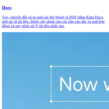
Docs
Tạo, chuyển đổi và rà soát các tệp Word và PDF bằng Kimi Docs,
một tác tử tài liệu. Được xây dựng cho các báo cáo dài, rà soát hợp
đồng và quy trình xử lý tài liệu phức tạp.