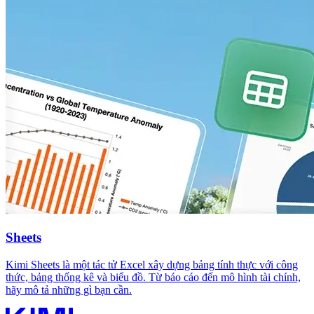
Sheets
Kimi Sheets là một tác tử Excel xây dựng bảng tính thực với công
thức, bảng thống kê và biểu đồ. Từ báo cáo đến mô hình tài chính,
hãy mô tả những gì bạn cần.