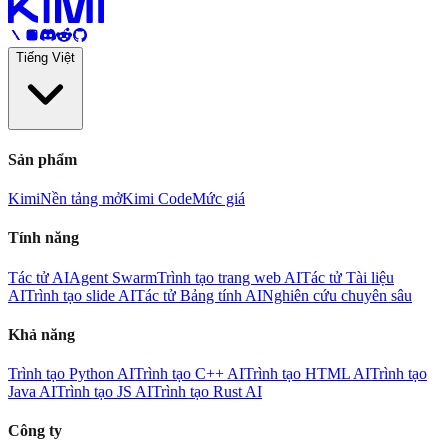
Tiếng Việt
Sản phẩm
Kimi
Nền tảng mở
Kimi Code
Mức giá
Tính năng
Tác tử AI
Agent Swarm
Trình tạo trang web AI
Tác tử Tài liệu
AI
Trình tạo slide AI
Tác tử Bảng tính AI
Nghiên cứu chuyên sâu
Khả năng
Trình tạo Python AI
Trình tạo C++ AI
Trình tạo HTML AI
Trình tạo
Java AI
Trình tạo JS AI
Trình tạo Rust AI
Công ty