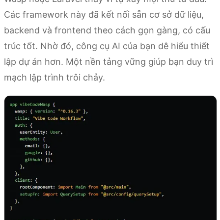
Các framework này đã kết nối sẵn cơ sở dữ liệu,
backend và frontend theo cách gọn gàng, có cấu
trúc tốt. Nhờ đó, công cụ AI của bạn dễ hiểu thiết
lập dự án hơn. Một nền tảng vững giúp bạn duy trì
mạch lập trình trôi chảy.