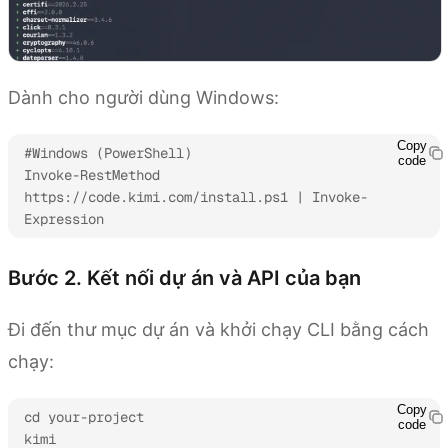
Dành cho người dùng Windows:
Copy
#Windows (PowerShell)

code
Invoke-RestMethod 
https://code.kimi.com/install.ps1 | Invoke-
Expression
Bước 2. Kết nối dự án và API của bạn
Đi đến thư mục dự án và khởi chạy CLI bằng cách
chạy:
Copy
cd your-project

code
kimi