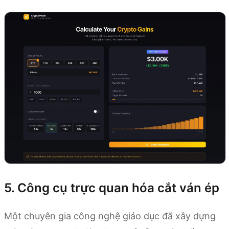
5. Công cụ trực quan hóa cắt ván ép
Một chuyên gia công nghệ giáo dục đã xây dựng