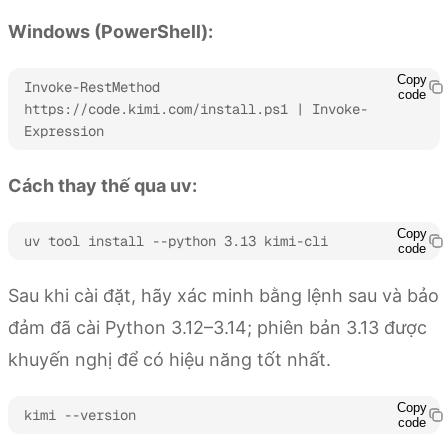
Windows (PowerShell):
Copy
Invoke-RestMethod 
code
https://code.kimi.com/install.ps1 | Invoke-
Expression
Cách thay thế qua uv:
Copy
uv tool install --python 3.13 kimi-cli
code
Sau khi cài đặt, hãy xác minh bằng lệnh sau và bảo
đảm đã cài Python 3.12–3.14; phiên bản 3.13 được
khuyến nghị để có hiệu năng tốt nhất.
Copy
kimi --version
code