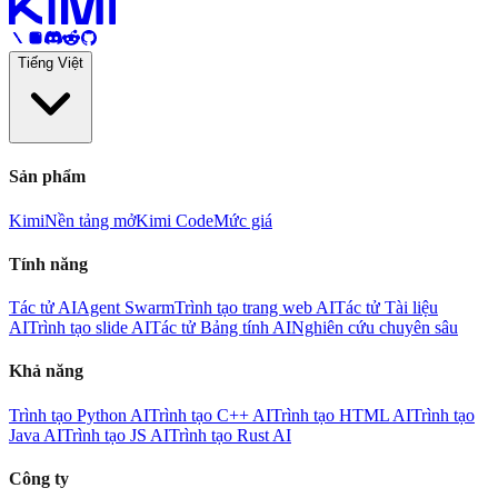
Tiếng Việt
Sản phẩm
Kimi
Nền tảng mở
Kimi Code
Mức giá
Tính năng
Tác tử AI
Agent Swarm
Trình tạo trang web AI
Tác tử Tài liệu
AI
Trình tạo slide AI
Tác tử Bảng tính AI
Nghiên cứu chuyên sâu
Khả năng
Trình tạo Python AI
Trình tạo C++ AI
Trình tạo HTML AI
Trình tạo
Java AI
Trình tạo JS AI
Trình tạo Rust AI
Công ty