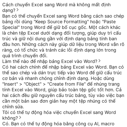
Cách chuyển Excel sang Word mà không mất định
dạng?
Bạn có thể chuyển Excel sang Word bằng cách sao chép
bảng rồi dùng "Keep Source Formatting" hoặc "Paste
Special" trong Word để giữ bố cục gốc. Một cách khác
là chèn tệp Excel dưới dạng đối tượng, giúp duy trì cấu
trúc và giữ nội dung gần với định dạng bảng tính ban
đầu hơn. Những cách này giúp dữ liệu trong Word vẫn rõ
ràng, có tổ chức và tránh các lỗi định dạng lớn trong
quá trình chuyển đổi.
Làm thế nào để nhập bảng Excel vào Word?
Có hai cách chính để nhập bảng Excel vào Word. Bạn có
thể sao chép và dán trực tiếp vào Word để giữ cấu trúc
cơ bản và nhanh chóng chỉnh định dạng. Hoặc dùng
"Insert" > "Object" > "Create from File" để nhúng trang
tính Excel vào Word, giúp bảo toàn tệp gốc tốt hơn. Cả
hai cách đều giữ nguyên cấu trúc bảng, tùy vào việc bạn
cần một bản sao đơn giản hay một tệp nhúng có thể
chỉnh sửa.
Tôi có thể tự động hóa việc chuyển Excel sang Word
không?
Có. Bạn có thể tự động hóa bằng công cụ AI, macro