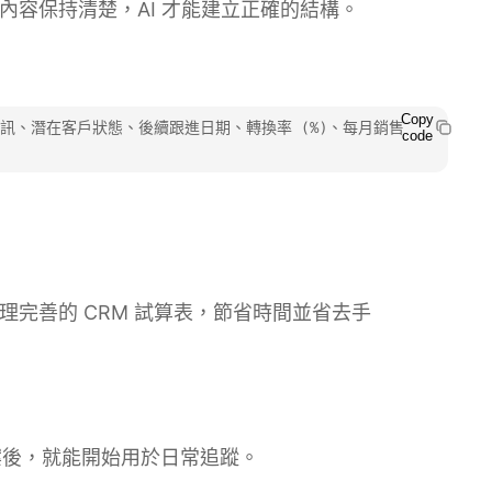
詞。內容保持清楚，AI 才能建立正確的結構。
Copy
絡資訊、潛在客戶狀態、後續跟進日期、轉換率 (%)、每月銷售
code
位整理完善的 CRM 試算表，節省時間並省去手
案後，就能開始用於日常追蹤。