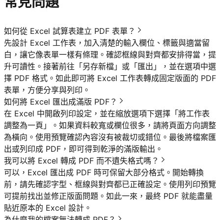
常見問題
如何從 Excel 試算表建立 PDF 表單？
先設計 Excel 工作表，加入清楚的輸入欄位、標籤與適當留
白，讓它像表單一樣有條理。確認框線與對齊都安排得當，提
升可讀性。接著前往「另存新檔」或「匯出」，並在選項中選
擇 PDF 格式。如此即可將 Excel 工作表轉成固定版面的 PDF
表單，方便分享與列印。
如何將 Excel 匯出成滿版 PDF？
在 Excel 中開啟列印設定，並在縮放選項下選擇「將工作表
調整為一頁」。如果資料較寬或欄位很多，請將頁面方向調整
為橫向。使用預覽確認內容沒有被裁切或錯位。最後將檔案匯
出或列印成 PDF，即可得到乾淨的滿版輸出。
我可以將 Excel 轉成 PDF 而不遺失格式嗎？
可以，Excel 匯出成 PDF 時可保留大部分格式。開始轉換
前，請先確認字型、框線與對齊都已正確設定。使用列印預覽
可提前找出並修正版面問題。如此一來，最終 PDF 就能盡量
貼近原本的 Excel 設計。
為什麼我的檔案無法轉成 PDF？