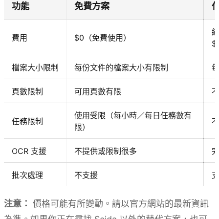
功能
免費方案
網
費用
$0（免費使用）
$
檔案大小限制
每份文件的檔案大小有限制
每
頁數限制
可用頁數有限
使用受限（每小時／每日任務數有
任務限制
限）
OCR 支援
不提供或限制很多
完
批次處理
不支援
注意：
價格可能有所變動。請以官方網站的最新資訊