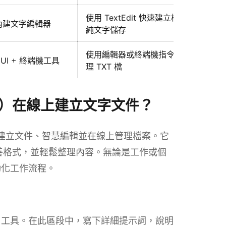
使用 TextEdit 快速建立檔案並以
內建文字編輯器
純文字儲存
使用編輯器或終端機指令建立並管
GUI + 終端機工具
理 TXT 檔
 工具）在線上建立文字文件？
用來快速建立文件、智慧編輯並在線上管理檔案。它
改善格式，並輕鬆整理內容。無論是工作或個
動化工作流程。
以使用工具。在此區段中，寫下詳細提示詞，說明