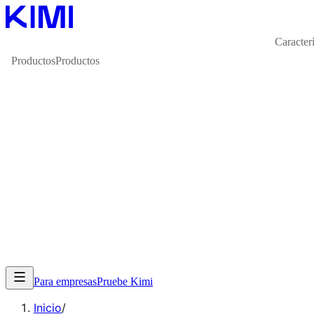
Caracterí
Productos
Productos
Para empresas
Pruebe Kimi
Inicio
/