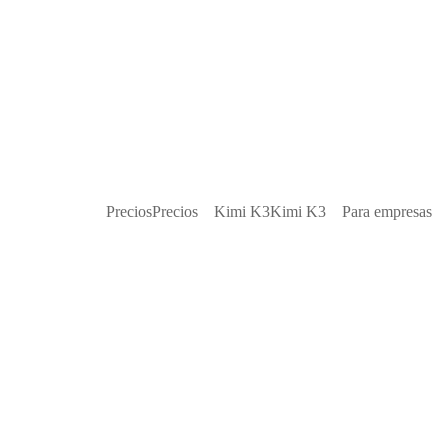
Precios
Precios
Kimi K3
Kimi K3
Para empresas