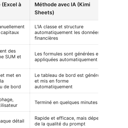
(Excel à
Méthode avec IA (Kimi
Sheets)
manuellement
L’IA classe et structure
es capitaux
automatiquement les données
financières
ent des
Les formules sont générées et
me SUM et
appliquées automatiquement
t et met en
Le tableau de bord est généré
la
et mis en forme
au de bord
automatiquement
phage,
Terminé en quelques minutes
ilisateur
Rapide et efficace, mais dépend
haque détail
de la qualité du prompt