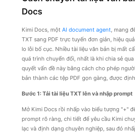
Docs
Kimi Docs, một
AI document agent
, mang đế
TXT sang PDF trực tuyến đơn giản, hiệu qu
lo lỗi bố cục. Nhiều tài liệu văn bản bị mất
quá trình chuyển đổi, nhất là khi chia sẻ qua
quyết vấn đề này bằng cách cho phép người
bản thành các tệp PDF gọn gàng, được định dạ
Bước 1: Tải tài liệu TXT lên và nhập prompt
Mở Kimi Docs rồi nhấp vào biểu tượng "+" để
prompt rõ ràng, chi tiết để yêu cầu Kimi chu
lạc và định dạng chuyên nghiệp, sau đó nhấ