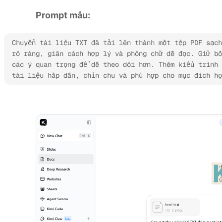
Prompt mẫu:
Chuyển tài liệu TXT đã tải lên thành một tệp PDF sạch
rõ ràng, giãn cách hợp lý và phông chữ dễ đọc. Giữ bố
các ý quan trọng để dễ theo dõi hơn. Thêm kiểu trình 
tài liệu hấp dẫn, chỉn chu và phù hợp cho mục đích h
Dùng thử Kimi Docs