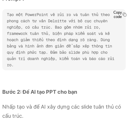
Copy
Tạo một PowerPoint về rủi ro và tuân thủ theo 
code
phong cách tư vấn Deloitte với bố cục chuyên 
nghiệp, có cấu trúc. Bao gồm nhóm rủi ro, 
framework tuân thủ, biện pháp kiểm soát và kế 
hoạch giảm thiểu theo định dạng rõ ràng. Dùng 
bảng và hình ảnh đơn giản để sắp xếp thông tin 
quy định phức tạp. Đảm bảo slide phù hợp cho 
quản trị doanh nghiệp, kiểm toán và báo cáo rủi 
ro.
Dùng thử Kimi Slides
Bước 2: Để AI tạo PPT cho bạn
Nhấp tạo và để AI xây dựng các slide tuân thủ có
cấu trúc.