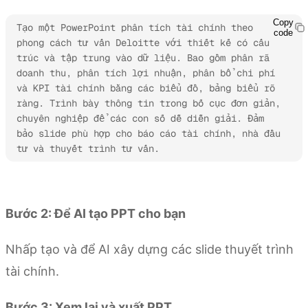
Copy
Tạo một PowerPoint phân tích tài chính theo 
code
phong cách tư vấn Deloitte với thiết kế có cấu 
trúc và tập trung vào dữ liệu. Bao gồm phân rã 
doanh thu, phân tích lợi nhuận, phân bổ chi phí 
và KPI tài chính bằng các biểu đồ, bảng biểu rõ 
ràng. Trình bày thông tin trong bố cục đơn giản, 
chuyên nghiệp để các con số dễ diễn giải. Đảm 
bảo slide phù hợp cho báo cáo tài chính, nhà đầu 
tư và thuyết trình tư vấn.
Dùng thử Kimi Slides
Bước 2: Để AI tạo PPT cho bạn
Nhấp tạo và để AI xây dựng các slide thuyết trình
tài chính.
Bước 3: Xem lại và xuất PPT