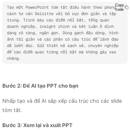
Copy
Tạo một PowerPoint tóm tắt điều hành theo phong 
code
cách tư vấn Deloitte với bố cục đơn giản và tập 
trung. Trình bày các điểm nổi bật, tổng quan 
doanh nghiệp, insight chính và kết luận ở định 
dạng rõ ràng, ngắn gọn. Dùng gạch đầu dòng, hình 
ảnh tối giản và các phần có cấu trúc để lãnh đạo 
dễ lướt đọc. Giữ thiết kế sạch sẽ, chuyên nghiệp 
để các điểm quan trọng nổi bật mà không gây xao 
nhãng.
Dùng thử Kimi Slides
Bước 2: Để AI tạo PPT cho bạn
Nhấp tạo và để AI sắp xếp cấu trúc cho các slide
tóm tắt.
Bước 3: Xem lại và xuất PPT