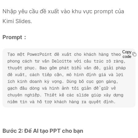
Nhập yêu cầu đề xuất vào khu vực prompt của
Kimi Slides.
Prompt：
Copy
Tạo một PowerPoint đề xuất cho khách hàng theo 
code
phong cách tư vấn Deloitte với cấu trúc rõ ràng, 
thuyết phục. Bao gồm phát biểu vấn đề, giải pháp 
đề xuất, cách tiếp cận, mô hình định giá và lợi 
ích kinh doanh kỳ vọng. Dùng bố cục gọn gàng, 
gạch đầu dòng và hình ảnh tối giản để giữ vẻ 
chuyên nghiệp. Thiết kế các slide giúp xây dựng 
niềm tin và hỗ trợ khách hàng ra quyết định.
Dùng thử Kimi Slides
Bước 2: Để AI tạo PPT cho bạn