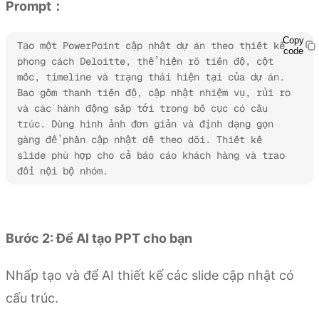
Prompt：
Copy
Tạo một PowerPoint cập nhật dự án theo thiết kế 
code
phong cách Deloitte, thể hiện rõ tiến độ, cột 
mốc, timeline và trạng thái hiện tại của dự án. 
Bao gồm thanh tiến độ, cập nhật nhiệm vụ, rủi ro 
và các hành động sắp tới trong bố cục có cấu 
trúc. Dùng hình ảnh đơn giản và định dạng gọn 
gàng để phần cập nhật dễ theo dõi. Thiết kế 
slide phù hợp cho cả báo cáo khách hàng và trao 
đổi nội bộ nhóm.
Dùng thử Kimi Slides
Bước 2: Để AI tạo PPT cho bạn
Nhấp tạo và để AI thiết kế các slide cập nhật có
cấu trúc.