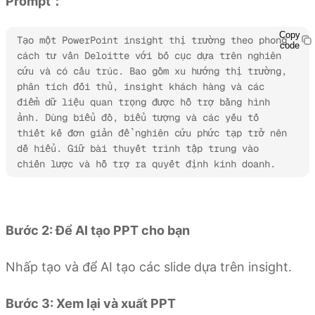
Prompt：
Copy
Tạo một PowerPoint insight thị trường theo phong 
code
cách tư vấn Deloitte với bố cục dựa trên nghiên 
cứu và có cấu trúc. Bao gồm xu hướng thị trường, 
phân tích đối thủ, insight khách hàng và các 
điểm dữ liệu quan trọng được hỗ trợ bằng hình 
ảnh. Dùng biểu đồ, biểu tượng và các yếu tố 
thiết kế đơn giản để nghiên cứu phức tạp trở nên 
dễ hiểu. Giữ bài thuyết trình tập trung vào 
chiến lược và hỗ trợ ra quyết định kinh doanh.
Dùng thử Kimi Slides
Bước 2: Để AI tạo PPT cho bạn
Nhấp tạo và để AI tạo các slide dựa trên insight.
Bước 3: Xem lại và xuất PPT