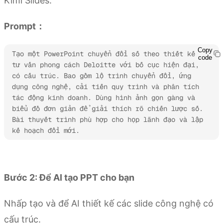
Kimi Slides.
Prompt：
Copy
Tạo một PowerPoint chuyển đổi số theo thiết kế 
code
tư vấn phong cách Deloitte với bố cục hiện đại, 
có cấu trúc. Bao gồm lộ trình chuyển đổi, ứng 
dụng công nghệ, cải tiến quy trình và phân tích 
tác động kinh doanh. Dùng hình ảnh gọn gàng và 
biểu đồ đơn giản để giải thích rõ chiến lược số. 
Bài thuyết trình phù hợp cho họp lãnh đạo và lập 
kế hoạch đổi mới.
Dùng thử Kimi Slides
Bước 2: Để AI tạo PPT cho bạn
Nhấp tạo và để AI thiết kế các slide công nghệ có
cấu trúc.