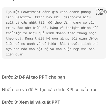
Copy
Tạo một PowerPoint đánh giá kinh doanh phong 
code
cách Deloitte, trình bày KPI, dashboard hiệu 
suất và cập nhật tiến độ theo định dạng có cấu 
trúc. Bao gồm biểu đồ, bảng và insight chính để 
thể hiện rõ hiệu quả kinh doanh theo tháng hoặc 
theo quý. Dùng thiết kế gọn gàng, tối giản để dữ 
liệu dễ so sánh và dễ hiểu. Bài thuyết trình phù 
hợp cho báo cáo nội bộ và các cuộc họp với bên 
liên quan.
Dùng thử Kimi Slides
Bước 2: Để AI tạo PPT cho bạn
Nhấp tạo và để AI tạo các slide KPI có cấu trúc.
Bước 3: Xem lại và xuất PPT