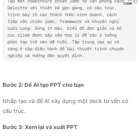
Tạo một PowerPoint chiến lược tư vấn phong cách 
code
Deloitte với thiết kế gọn gàng, có cấu trúc, 
trình bày rõ các thách thức kinh doanh, cách 
tiếp cận chiến lược, framework và khuyến nghị 
cuối cùng. Dùng ít màu, biểu đồ đơn giản và bố 
cục slide được sắp xếp hợp lý để các ý tưởng 
phức tạp trở nên dễ hiểu. Tập trung vào sự rõ 
ràng ở cấp điều hành để bài thuyết trình chuyên 
nghiệp và hướng đến quyết định. 
Dùng thử Kimi Slides
Bước 2: Để AI tạo PPT cho bạn
Nhấp tạo và để AI xây dựng một deck tư vấn có
cấu trúc.
Bước 3: Xem lại và xuất PPT