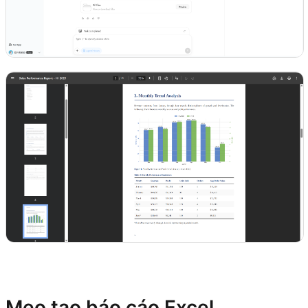
Dùng thử Kimi Sheets
Mẹo tạo báo cáo Excel