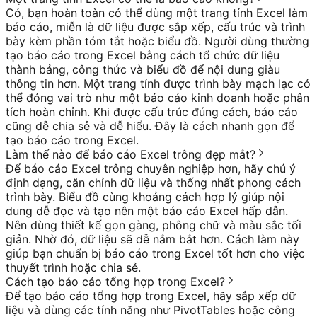
Có, bạn hoàn toàn có thể dùng một trang tính Excel làm
báo cáo, miễn là dữ liệu được sắp xếp, cấu trúc và trình
bày kèm phần tóm tắt hoặc biểu đồ. Người dùng thường
tạo báo cáo trong Excel bằng cách tổ chức dữ liệu
thành bảng, công thức và biểu đồ để nội dung giàu
thông tin hơn. Một trang tính được trình bày mạch lạc có
thể đóng vai trò như một báo cáo kinh doanh hoặc phân
tích hoàn chỉnh. Khi được cấu trúc đúng cách, báo cáo
cũng dễ chia sẻ và dễ hiểu. Đây là cách nhanh gọn để
tạo báo cáo trong Excel.
Làm thế nào để báo cáo Excel trông đẹp mắt?
Để báo cáo Excel trông chuyên nghiệp hơn, hãy chú ý
định dạng, căn chỉnh dữ liệu và thống nhất phong cách
trình bày. Biểu đồ cùng khoảng cách hợp lý giúp nội
dung dễ đọc và tạo nên một báo cáo Excel hấp dẫn.
Nên dùng thiết kế gọn gàng, phông chữ và màu sắc tối
giản. Nhờ đó, dữ liệu sẽ dễ nắm bắt hơn. Cách làm này
giúp bạn chuẩn bị báo cáo trong Excel tốt hơn cho việc
thuyết trình hoặc chia sẻ.
Cách tạo báo cáo tổng hợp trong Excel?
Để tạo báo cáo tổng hợp trong Excel, hãy sắp xếp dữ
liệu và dùng các tính năng như PivotTables hoặc công