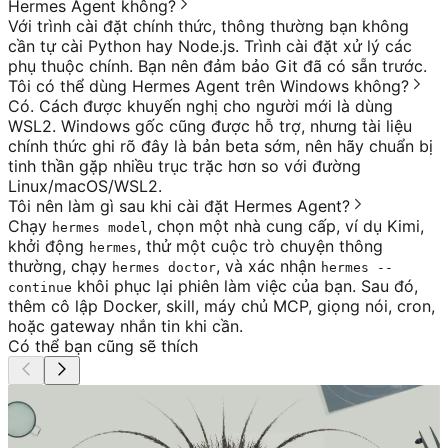
Hermes Agent không?
Với trình cài đặt chính thức, thông thường bạn không
cần tự cài Python hay Node.js. Trình cài đặt xử lý các
phụ thuộc chính. Bạn nên đảm bảo Git đã có sẵn trước.
Tôi có thể dùng Hermes Agent trên Windows không?
Có. Cách được khuyến nghị cho người mới là dùng
WSL2. Windows gốc cũng được hỗ trợ, nhưng tài liệu
chính thức ghi rõ đây là bản beta sớm, nên hãy chuẩn bị
tinh thần gặp nhiều trục trặc hơn so với đường
Linux/macOS/WSL2.
Tôi nên làm gì sau khi cài đặt Hermes Agent?
Chạy
, chọn một nhà cung cấp, ví dụ Kimi,
hermes model
khởi động
, thử một cuộc trò chuyện thông
hermes
thường, chạy
, và xác nhận
hermes doctor
hermes --
khôi phục lại phiên làm việc của bạn. Sau đó,
continue
thêm cô lập Docker, skill, máy chủ MCP, giọng nói, cron,
hoặc gateway nhắn tin khi cần.
Có thể bạn cũng sẽ thích