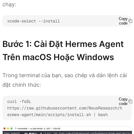
chạy:
Copy
xcode-select --install
code
Bước 1: Cài Đặt Hermes Agent
Trên macOS Hoặc Windows
Trong terminal của bạn, sao chép và dán lệnh cài
đặt chính thức:
Copy
curl -fsSL 
code
https://raw.githubusercontent.com/NousResearch/h
ermes-agent/main/scripts/install.sh | bash