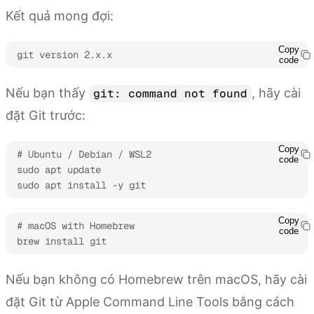
Kết quả mong đợi:
Copy
git version 2.x.x
code
Nếu bạn thấy
, hãy cài
git: command not found
đặt Git trước:
Copy
# Ubuntu / Debian / WSL2

code
sudo apt update

sudo apt install -y git
Copy
# macOS with Homebrew

code
brew install git
Nếu bạn không có Homebrew trên macOS, hãy cài
đặt Git từ Apple Command Line Tools bằng cách