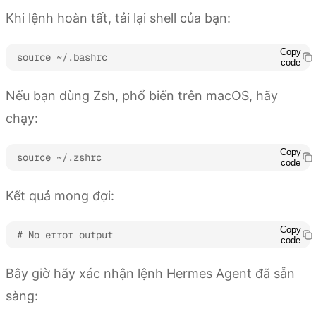
Khi lệnh hoàn tất, tải lại shell của bạn:
Copy
source ~/.bashrc
code
Nếu bạn dùng Zsh, phổ biến trên macOS, hãy
chạy:
Copy
source ~/.zshrc
code
Kết quả mong đợi:
Copy
# No error output
code
Bây giờ hãy xác nhận lệnh Hermes Agent đã sẵn
sàng: